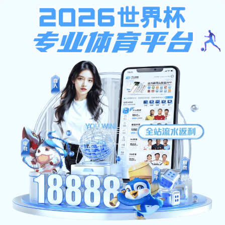
安博官网平台-安博（中国）
一站式服务平台
培训业务
信息查询
信息公开
老干部(老年)大学
培训快讯
期末考试信息查询
财务信息
学校简介
在线学习
重考报名
资产信息
通知公告
名
社区教育
成绩查询
学生管理服务信息
招生信息
计算机等级考试
学籍（毕业）信息查询
招生信息
课程介绍