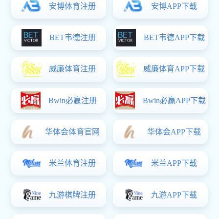
国）一站式
惠州安博官
服务平台委
网平台-安博
10-20
员会关于巡
（中国）一
察集中整改
站式服务平
惠州安博官
进展情况的
台举行2025
网平台-安博
09-22
通报
年秋季学期
（中国）一
新生开学典
站式服务平
惠州安博官
礼
台举行2025
网平台-安博
09-25
年秋季学期
（中国）一
校本培训
站式服务平
惠州安博官
中
台举行以案
网平台-安博
09-22
促改专项治
（中国）一
共
理工作专题
站式服务平
惠州安博官
党课暨警示
台举行2025
惠州安博官网平台-
惠州安博官网平台-
惠州安博官网平台-
惠州安博官网平台-
网平台-安博
03-16
惠
教育大会
年秋季学期
（中国）一
安博（中国）一站
安博（中国）一站
安博（中国）一站
安博（中国）一站
全校教职工
站式服务平
州
大会暨“开学
台召开树立
丨
丨
教学信息
招生信息
式服务平台举行
式服务平台举行以
式服务平台举行
式服务平台召开
第一课”
和践行正确
安
政绩观学习
考务信息
培训鉴定
2025年秋季学期校
案促改专项治理工
2025年秋季学期全
2025年全面从严治
教育动员部
博
2025年秋季开放教育课程表
关于开展2025年秋季学期国家安博官网平台-安博（中国）一站式服务平台…
惠州安博官网平台-安博（中国）一站式服务平台 2026年秋季本、专科招…
关于惠州安博官网平台-安博（中国）一站式服务平台联合武汉理工大学 …
署会