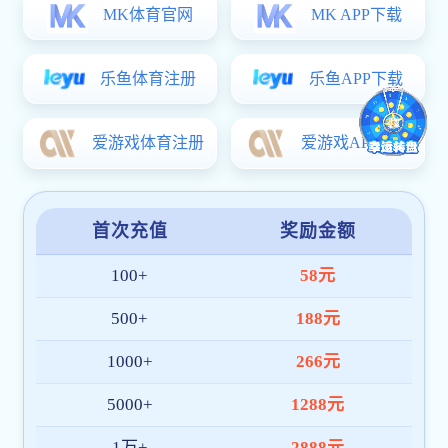
MORE+
MORE+
本培训
作专题党课暨警示
校教职工大会暨“开
党暨党风廉政建设
官
教…
学…
工作…
网
09-23
09-23
07-15
10-15
平
2025年春季开放教育课程表
2024年秋季开放教育广开新生课程表
关于2025秋重考报名的通知
关于2025春重考报名的通知
惠州安博官网平台-安博（中国）一站式服务平台2025年本、专科招生简章…
惠州安博官网平台-安博（中国）一站式服务平台2024年本、专科招生简章…
280多名“小小科学家”同台竞技！全…
惠州安博官网平台-安博（中国）一站式服务平台举行建校40周年文艺汇演…
台-
安
11-06
04-07
04-07
09-08
12-01
09-23
12-20
05-25
博
关于广东安博官网平台-安博（中国）一站式服务平台2024年春季学士学位…
2024年秋季开放教育课程表
2024年春季开放教育课程表
2024年春季学期国家安博官网平台-安博（中国）一站式服务平台学位英语…
惠州340多名“小小科学家”同台竞技…
惠州安博官网平台-安博（中国）一站式服务平台2023年本、专科招生简章…
惠州安博官网平台-安博（中国）一站式服务平台2023年春季本、专科招生…
关于开展2024年度惠州住房和城乡建设…
（中
国）
05-07
04-12
11-05
05-14
01-03
05-17
07-04
07-15
一
站
郑重声明
《国家安博官网平台-安博（中国）一站式服务平台学生考试纪律与违规处…
2023年秋季开放教育课程表
关于2024年春季学期国家安博官网平台-安博（中国）一站式服务平台广东…
惠州安博官网平台-安博（中国）一站式服务平台2022年秋季本、专科招生…
惠州安博官网平台-安博（中国）一站式服务平台2022年春季本、专科招生…
惠州市工商联（总商会）商协会秘书长…
武汉理工大学MPA双证惠州班2024年录…
丨
老干部大学
式