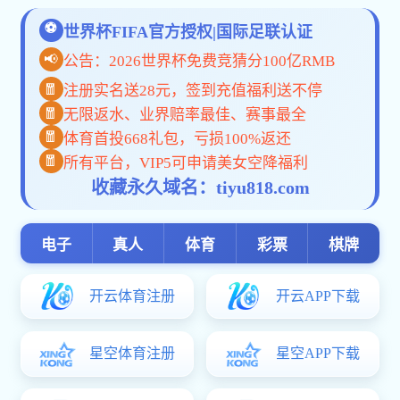
普通话水平测试
培训业务报名
常见问题
报名需知
书画等级考试
党建阵地
在线课堂
非全日制研究生教育
学员风采
施工现场专业人员培训
惠州市成人教育协会
学校新闻
MORE+
中共惠州安
博官网平台-
07-28
安博（中