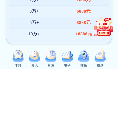
惠州安博官网平台-安博（中国）一站式
服务平台举办教育部教育考试院书画等
级考试
发布时间:2022/7/7 10:08:02
次浏览
......
[查看详细]
教育部书画等级考试惠州指定报名点授
牌仪式在惠州安博官网平台-安博（中
国）一站式服务平台举行
发布时间:2022/6/24 12:05:57
次浏览
......
[查看详细]
关于2022年5月书画等级考试延期举行的
通知
发布时间:2022/5/11 16:09:15
次浏览