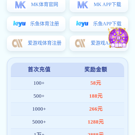
平台-安博（中国）一站式服务平台开考
发布时间:2024/5/20 16:21:12
次浏览
......
[查看详细]
2023年下半年教育部教育考试院书画等
级考试在惠州安博官网平台-安博（中
国）一站式服务平台开考
发布时间:2023/11/19 16:30:18
次浏览
......
[查看详细]
2022年下半年书画等级考试惠州安博官
网平台-安博（中国）一站式服务平台考
点 新冠疫情防控要求
发布时间:2022/11/18 15:55:53
次浏览
......
[查看详细]