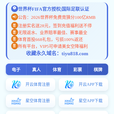
普通话水平测试
培训业务报名
常见问题
报名需知
在线学习
书画等级考试
党建阵地
在线课堂
社区教育
非全日制研究生教育
学员风采
计算机等级考试
施工现场专业人员培训
惠州市成人教育协会
普通话水平测试
书画等
级考试
非全日制研究生
教育
施工现场专业人