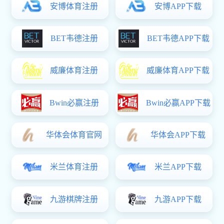
员培训
惠州市成人教育
协会
相关链接 /
LINK
>
书画等级考试
您的位置：
首页
>
培训业务
>
书画等级考试
惠州新增一个考点，2025年5月书画等级
考试吸引1300多人参考
发布时间:2025/5/25 18:57:50
次浏览
......
[查看详细]
2024年5月书画等级考试在惠州安博官网