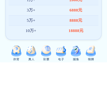
大员”
发布时间:2024/4/13 16:32:02
次浏览
......
[查看详细]
联系方式:
招生处：2555976
教务处：2555175
终身教育安博官
网平台-安博（中
国）一站式服务
平台：2555913
地址：广东省惠州市河南岸斑
樟湖路20号 邮编：516007
版权所有 惠州安博官网平台-
安博官网平台-安博（中国）一站式服务平台
安博（中国）一站式服务平台