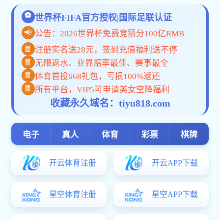
普通话水平测试
培训业务报名
常见问题
报名需知
在线学习
书画等级考试
党建阵地
在线课堂
社区教育
非全日制研究生教育
学员风采
计算机等级考试
施工现场专业人员培训
惠州市成人教育协会
普通话水平测试
书画等级考试
非全日制研究生
施工现
教育