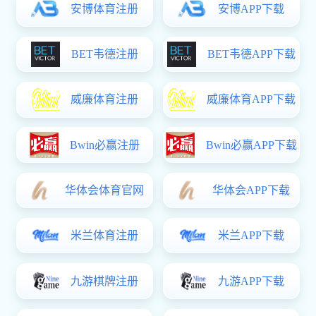
LINK
>
课程介绍
您的位置：
首页
>
老干部大学
>
课程介绍
安博官网平台-安博（中国）
一站式服务平台:课程简介
2023-03-20
一、歌唱类课程
（一）声乐
声乐是指用人声演唱的
音乐
形
式。是以人的
声带
为主，配合口腔、
舌头、
鼻腔
作用于气息，发出的悦耳