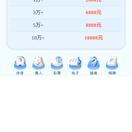
曲的能力，学会简谱读谱，形成音高
概念，能够自己学唱新歌并准确演
唱。
提高班：二年。招收经过基础班
学习后的学员，具备读谱能力，音
准、节奏准，具备科学发声的理论认
知，有一定程度的声音鉴别能力，通
过训练，结业时具备能独立演唱单乐
段艺术歌曲的能力。
研修班：招收具备提高班结业程
度能力，且嗓音条件较好、音乐较
宽，真假声区统一，音准、节奏准，
熟练读单声部、四声部乐谱、有音乐