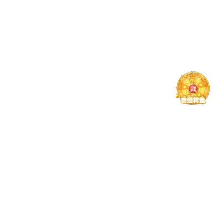
与健康舞、排舞、各种类舞结合，达
到陶冶情操、增强身心健康的健身目
的。
（七）健身操
健身操是融体操、音乐、舞蹈于
一体的追求人体健康与美的运动项
目，因此，健身操具有体育、舞蹈、
音乐、美育等多种教育功能，健身操
也是控制中年以后体重迅速发胖较好
的健身项目，因此很受老年学员欢
迎。国内外流行的健身操大致分为六
类:按不同年龄编制的系列健身操;按
不同性别编制的男女健身操;按人数