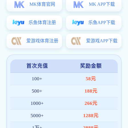
的、连续性、有节奏具有歌唱性的声
音。
老年大学的声乐课，主要
学习用
人声演唱的基本方法，基本知识，气
息、咬字、共鸣等歌唱技能在歌唱中
的运用。通过学习歌曲，分步骤的培
养学员读谱、视唱、辨别音准的能
力，排练一些学员喜欢演唱的歌曲，
培养学员的歌唱审美能力。
声乐课学制二年，设有基础班、
提高班、研修班。
基础班，二年。讲述声乐演唱基
本知识、训练学员用科学方法演唱。
通过两年的学习掌握最初步的演唱歌