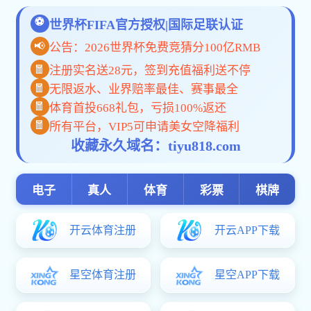
普通话水平测试
培训业务报名
常见问题
报名需知
通知公告
书画等级考试
党建阵地
在线课堂
招生信息
非全日制研究生教育
学员风采
课程介
施工现场专业人员培训
惠州市成人教育协会
绍
报名需知
在线课堂
学员风采
相关链接 /