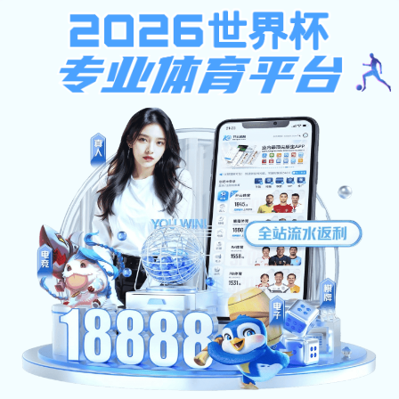
安博官网平台-安博（中国）
一站式服务平台
培训业务
信息查询
信息公开
老干部(老年)大学
培训快讯
期末考试信息查询
财务信息
学校简介
在线学习
重考报名
资产信息
通知公告
信息公开
xuexiaogaikuang
名
社区教育
成绩查询
学生管理服务信息
招生信息
计算机等级考试
学籍（毕业）信息查询
招生信息
课程介绍
财务信息